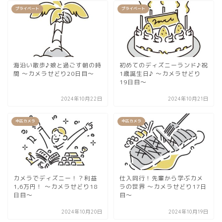
プライベート
プライベート
海沿い散歩♪娘と過ごす朝の時
初めてのディズニーランド♪祝
間 〜カメラせどり20日目〜
1歳誕生日♪ 〜カメラせどり
19日目〜
2024年10月22日
2024年10月21日
中古カメラ
中古カメラ
カメラでディズニー！？利益
仕入同行！先輩から学ぶカメ
1,6万円！ 〜カメラせどり18
ラの世界 ～カメラせどり17日
日目〜
目～
2024年10月20日
2024年10月19日