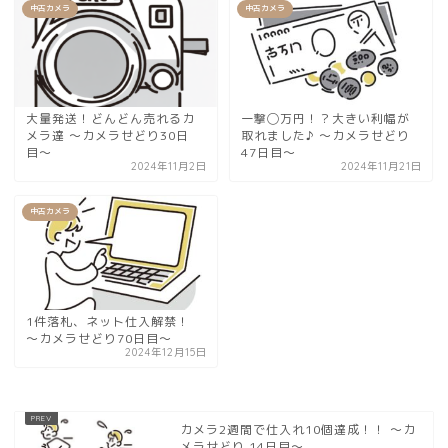
中古カメラ
中古カメラ
大量発送！どんどん売れるカ
一撃◯万円！？大きい利幅が
メラ達 〜カメラせどり30日
取れました♪ 〜カメラせどり
目〜
47日目〜
2024年11月2日
2024年11月21日
中古カメラ
1件落札、ネット仕入解禁！
〜カメラせどり70日目〜
2024年12月15日
カメラ2週間で仕入れ10個達成！！ 〜カ
メラせどり 14日目〜