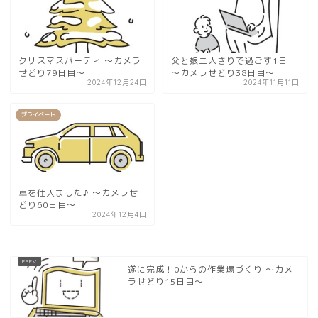
クリスマスパーティ 〜カメラ
父と娘二人きりで過ごす1日
せどり79日目〜
〜カメラせどり38日目〜
2024年12月24日
2024年11月11日
プライベート
車を仕入ました♪ 〜カメラせ
どり60日目〜
2024年12月4日
遂に完成！0からの作業場づくり 〜カメ
ラせどり15日目〜