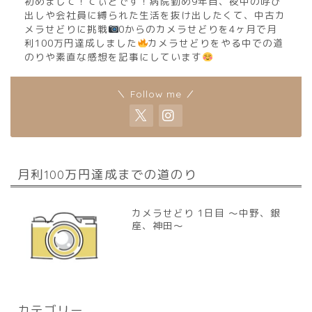
初めまして！てぃどです！病院勤め9年目、夜中の呼び
出しや会社員に縛られた生活を抜け出したくて、中古カ
メラせどりに挑戦
0からのカメラせどりを4ヶ月で月
利100万円達成しました
カメラせどりをやる中での道
のりや素直な感想を記事にしています
＼ Follow me ／
月利100万円達成までの道のり
カメラせどり 1日目 〜中野、銀
座、神田〜
カテゴリー