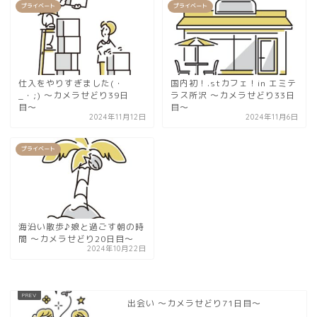
プライベート
プライベート
仕入をやりすぎました(・
国内初！.stカフェ！in エミテ
_・;) 〜カメラせどり39日
ラス所沢 〜カメラせどり33日
目〜
目〜
2024年11月12日
2024年11月6日
プライベート
海沿い散歩♪娘と過ごす朝の時
間 〜カメラせどり20日目〜
2024年10月22日
出会い 〜カメラせどり71日目〜