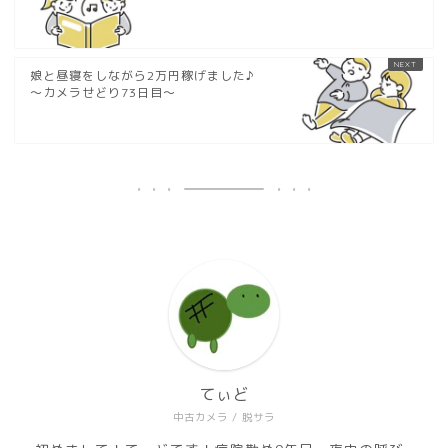
娘と昼寝をしながら2万円稼げました♪
〜カメラせどり73日目〜
てぃど
中古カメラ / 脱サラ