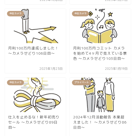
中古カメラ
中古カメラ
月利100万円達成しました！
月利100万円コミット カメラ
〜カメラせどり106日目〜
を始めて4ヶ月で見えている景
色 〜カメラせどり103日目〜
2025年1月23日
2025年1月19日
中古カメラ
プライベート
仕入を止めるな！新年初売り
2024年12月活動報告 本業超
セール 〜カメラせどり89日
えました！ 〜カメラせどり86
目〜
日目〜