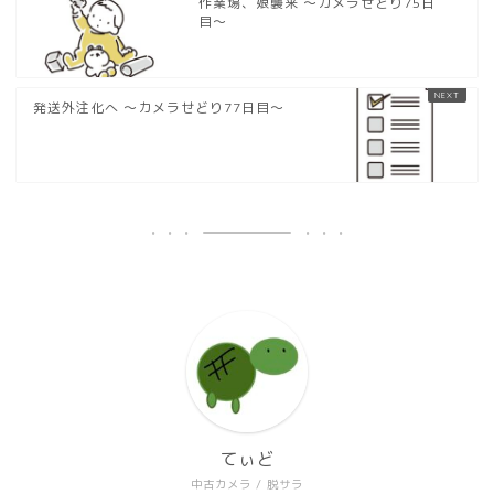
作業場、娘襲来 〜カメラせどり75日
目〜
発送外注化へ 〜カメラせどり77日目〜
てぃど
中古カメラ / 脱サラ