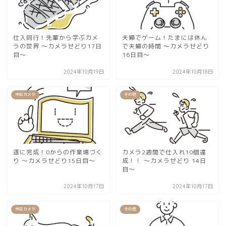
仕入同行！先輩から学ぶカメ
夫婦でゲーム！たまには休ん
ラの世界 ～カメラせどり17日
で夫婦の時間 〜カメラせどり
目～
16日目〜
2024年10月19日
2024年10月18日
中古カメラ
その他
遂に完成！0からの作業場づく
カメラ2週間で仕入れ10個達
り 〜カメラせどり15日目〜
成！！ 〜カメラせどり 14日
目〜
2024年10月17日
2024年10月17日
中古カメラ
その他