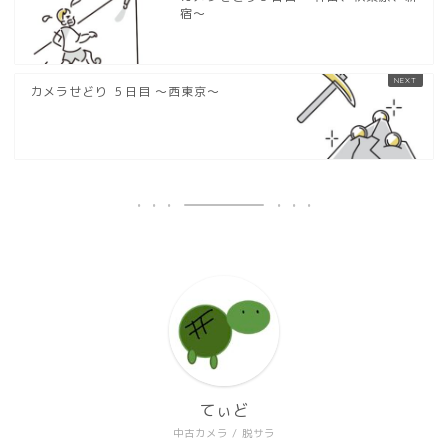
宿〜
カメラせどり ５日目 〜西東京〜
てぃど
中古カメラ / 脱サラ