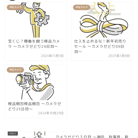
中古カメラ
中古カメラ
宝くじ？稼働を願う検品カメ
仕入を止めるな！新年初売り
ラ 〜カメラせどり29日目〜
セール 〜カメラせどり89日
目〜
2024年11月1日
2025年1月5日
中古カメラ
検品梱包検品梱包 〜カメラせ
どり23日目〜
2024年10月25日
カメラせどり３日目 〜神田、秋葉原、新