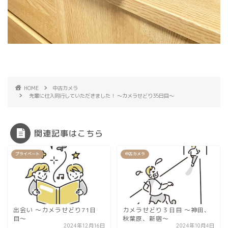
HOME
中古カメラ
先輩に仕入同行していただきました！ 〜カメラせどり35日目〜
関連記事はこちら
プライベート
中古カメラ
出会い 〜カメラせどり71日
カメラせどり３日目 〜神田、
目〜
秋葉原、新宿〜
2024年12月16日
2024年10月4日